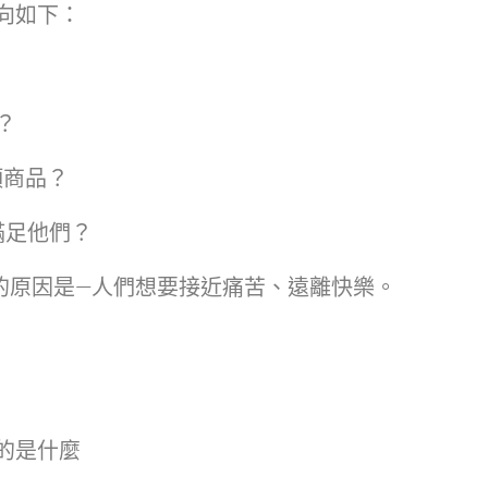
向如下：
？
項商品？
滿足他們？
的原因是—人們想要接近痛苦、遠離快樂。
的是什麼