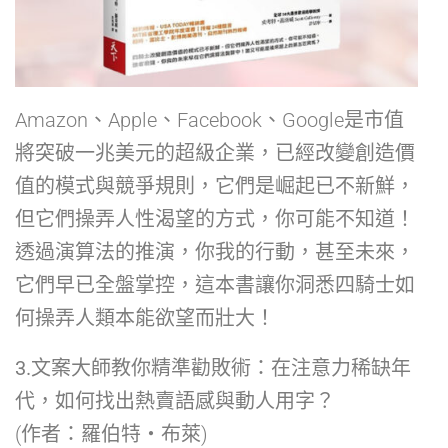
Amazon、Apple、Facebook、Google是市值
將突破一兆美元的超級企業，已經改變創造價
值的模式與競爭規則，它們是崛起已不新鮮，
但它們操弄人性渴望的方式，你可能不知道！
透過演算法的推演，你我的行動，甚至未來，
它們早已全盤掌控，這本書讓你洞悉四騎士如
何操弄人類本能欲望而壯大！
3.文案大師教你精準勸敗術
：在注意力稀缺年
代，如何找出熱賣語感與動人用字？
(作者：羅伯特・布萊)