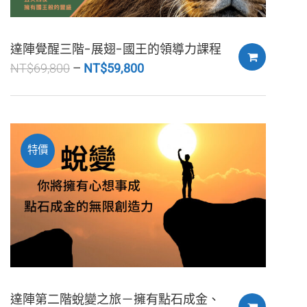
達陣覺醒三階-展翅-國王的領導力課程
NT$
69,800
NT$
59,800
特價
達陣第二階蛻變之旅－擁有點石成金、