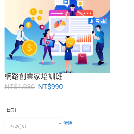
網路創業家培訓班
NT$
1,980
NT$
990
日期
清除
4/29(五)