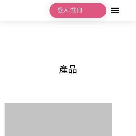
登入/註冊
產品
首頁
/
實體課程
/
覺醒蛻變成長課
/
覺醒課-複訓生報
名專用