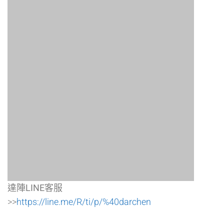
達陣LINE客服
>>
https://line.me/R/ti/p/%40darchen