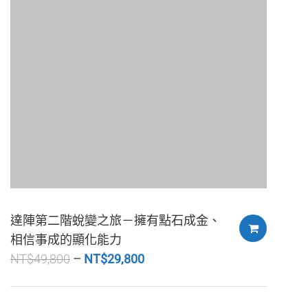
達陣第二階蛻變之旅－擁有點石成金、
相信事成的顯化能力
NT$
49,800
NT$
29,800