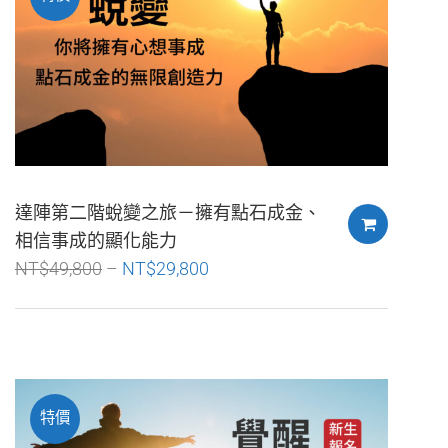
達陣第二階蛻變之旅－擁有點石成金、
相信事成的顯化能力
NT$
49,800
NT$
29,800
特價