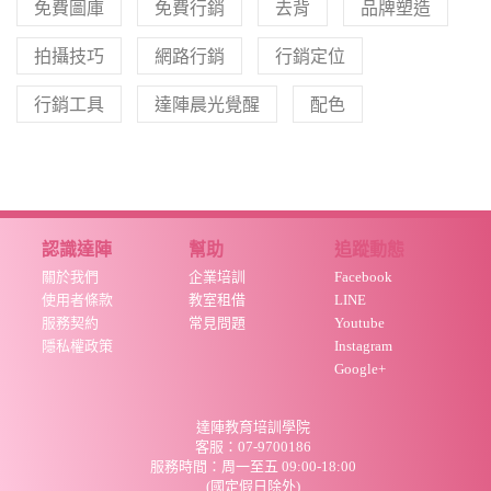
免費圖庫
免費行銷
去背
品牌塑造
拍攝技巧
網路行銷
行銷定位
行銷工具
達陣晨光覺醒
配色
認識達陣
幫助
追蹤動態
關於我們
企業培訓
Facebook
使用者條款
教室租借
LINE
服務契約
常見問題
Youtube
隱私權政策
Instagram
Google+
達陣教育培訓學院
客服：07-9700186
服務時間：周
一至五 09:00-18:00
(國定假日除外)